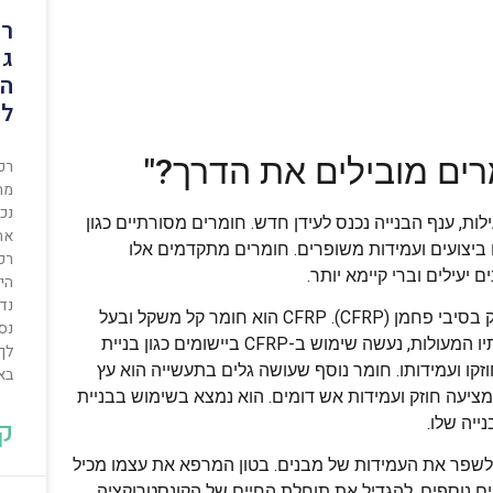
רכ
גם
המ
לב
רים מובילים את הדרך?"
רכ
מת
נכ
ות, ענף הבנייה נכנס לעידן חדש. חומרים מסורתיים כגון
את
 ביצועים ועמידות משופרים. חומרים מתקדמים אלו
רכ
יעילים וברי קיימא יותר.
הית
נד
אחד החומרים המובילים בשיטות בנייה מתקדמות הוא פולימר מחוזק בסיבי פחמן (CFRP). CFRP הוא חומר קל משקל ובעל
נס
חוזק גבוה המשמש עבור יחס חוזק-משקל יוצא דופן שלו. בשל תכונותיו המעולות, נעשה שימוש ב-CFRP ביישומים כגון בניית
לך
ו ועמידותו. חומר נוסף שעושה גלים בתעשייה הוא עץ
באת
בטון ופלדה, המציעה חוזק ועמידות אש דומים. הוא נמצא בשימוש בבניית
ייה שלו.
קר
לשפר את העמידות של מבנים. בטון המרפא את עצמו מכיל
ים נוספים, להגדיל את תוחלת החיים של הקונסטרוקציה.