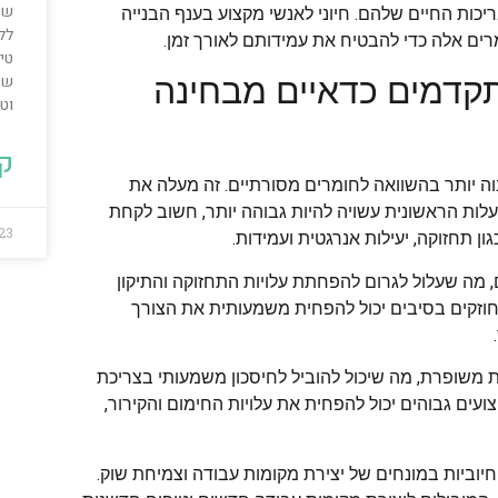
שי
יכות החיים שלהם. חיוני לאנשי מקצוע בענף הבנייה
לל
ים אלה כדי להבטיח את עמידותם לאורך זמן.
טיפ
שי
קדמים כדאיים מבחינה
וט
קר
ה יותר בהשוואה לחומרים מסורתיים. זה מעלה את
לות הראשונית עשויה להיות גבוהה יותר, חשוב לקחת
023
ן תחזוקה, יעילות אנרגטית ועמידות.
מה שעלול לגרום להפחתת עלויות התחזוקה והתיקון
חוזקים בסיבים יכול להפחית משמעותית את הצורך
 משופרת, מה שיכול להוביל לחיסכון משמעותי בצריכת
עים גבוהים יכול להפחית את עלויות החימום והקירור,
חיוביות במונחים של יצירת מקומות עבודה וצמיחת שוק.