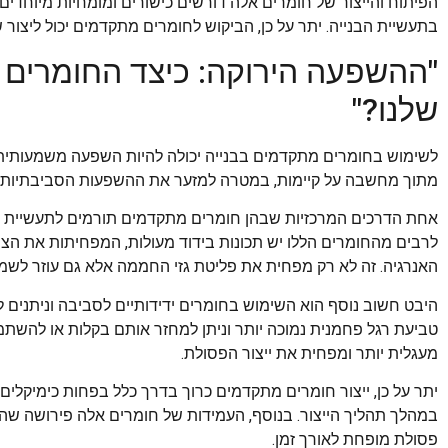
הפיתוח והייצור של חומרים אלה דורשים כישורים ומומחיות מיוחדים
בתעשיית הבנייה. יתר על כן, הביקוש לחומרים מתקדמים יכול ליצור
"ההשפעה הירוקה: כיצד החומרים 
שלנו?"
לשימוש בחומרים מתקדמים בבנייה יכולה להיות השפעה משמעותית 
מתוך מחשבה על קיימות, במטרה למזער את ההשפעות הסביבתיות הש
אחת הדרכים המרכזיות שבהן חומרים מתקדמים תורמים לתעשיית בני
לרבים מהחומרים הללו יש תכונות בידוד מעולות, המפחיתות את הצו
האנרגיה. זה לא רק מפחית את פליטת גזי החממה אלא גם עוזר לשמ
היבט חשוב נוסף הוא השימוש בחומרים ידידותיים לסביבה וניתנים 
טביעת רגל פחמנית נמוכה יותר וניתן למחזר אותם בקלות או להש
מעגלית יותר ומפחית את ייצור הפסולת.
יתר על כן, ייצור חומרים מתקדמים כרוך בדרך כלל בפחות כימיקלים ו
במהלך תהליך הייצור. בנוסף, העמידות של חומרים אלה פירושה שהם
פסולת מופחת לאורך זמן.