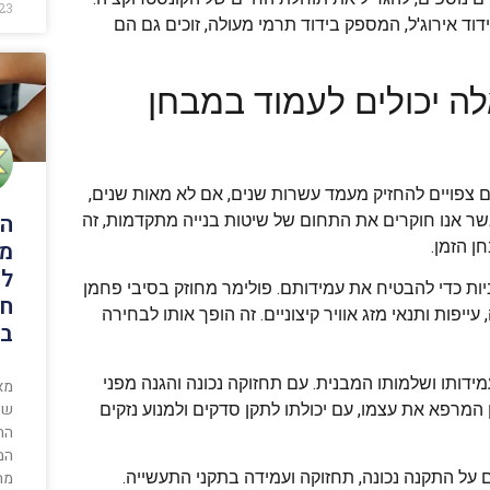
23
וד אירוג'ל, המספק בידוד תרמי מעולה, זוכים גם הם
לה יכולים לעמוד במבחן
ם צפויים להחזיק מעמד עשרות שנים, אם לא מאות שנים,
הח
ר אנו חוקרים את התחום של שיטות בנייה מתקדמות, זה
מה
ן הזמן.
לה
ת כדי להבטיח את עמידותם. פולימר מחוזק בסיבי פחמן
חו
, עייפות ותנאי מזג אוויר קיצוניים. זה הופך אותו לבחירה
בה
די להבטיח את עמידותו ושלמותו המבנית. עם תחזוקה נכונה והגנה מפני
מא
שי
בבטון המרפא את עצמו, עם יכולתו לתקן סדקים ולמנוע נזקים
הח
המ
מה
על התקנה נכונה, תחזוקה ועמידה בתקני התעשייה.