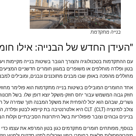
בנייה מתקדמת
"העידן החדש של הבנייה: אילו חומ
עם ההתקדמות בטכנולוגיה והצורך הגובר בשיטות בנייה מקיימות ויעיל
בטון ופלדה מוחלפים או משופרים במגוון חומרים חדשניים המציעים
מחוללים מהפכה באופן שבו מבנים מתוכננים ונבנים, ומובילים למבנים 
גשרים, שבהם הוא יכול להפחית את משקל המבנה תוך שמירה על חוזק
צולב למינציה (CLT). CLT היא אלטרנטיבה בת קיימא ל
בניינים גבוהים וצובר פופולריות בשל היתרונות הסביבתיים וקלות הבנ
בנוסף, מפותחים חומרים מתקדמים כגון בטון המרפא את עצמו כדי 
מיקרוקפסולות מלאות בחומרי ריפוי שיכולים לתקן סדקים ולמנוע נזק