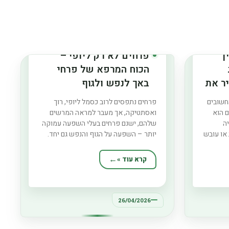
ך
פרחים לא רק ליופי –
הכוח המרפא של פרחי
ר את
באך לנפש ולגוף
חשובים
פרחים נתפסים לרוב כסמל ליופי, רוך
ם הוא
ואסתטיקה, אך מעבר למראה המרשים
ה
שלהם, ישנם פרחים בעלי השפעה עמוקה
 או עובש
יותר – השפעה על הגוף והנפש גם יחד.
מה הגג
פרחי באך, שיטה הוליסטית המבוססת על
ת.
תמציות פרחים, מציעים גישה טבעית
קרא עוד »
רפים
ועדינה לאיזון רגשי ולתמיכה ברווחה
דרש
הכללית. בעידן שבו רבים מחפשים דרכים
טבעיות לשיפור איכות
26/04/2026