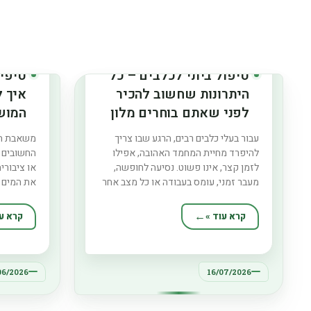
טיפול ביתי לכלבים – כל
טיפי
היתרונות שחשוב להכיר
איך 
לפני שאתם בוחרים מלון
המוש
לכלב שלכם
עבור בעלי כלבים רבים, הרגע שבו צריך
משאבת הב
להיפרד מחיית המחמד האהובה, אפילו
החשובים ב
לזמן קצר, אינו פשוט. נסיעה לחופשה,
או ציבורי
מעבר זמני, עומס בעבודה או כל מצב אחר
את המים ד
שבו לא ניתן להעניק לכלב את הטיפול
ניקיון המ
הרגיל שלו דורשים מציאת פתרון בטוח
אצות וחיי
קרא עוד »
קרא עו
ואיכותי. בשנים האחרונות הפכו מלונות
יכולה לש
לכלבים לאפשרות מועדפת עבור אנשים
להפחית א
שמחפשים
חיי הבריכ
06/2026
16/07/2026