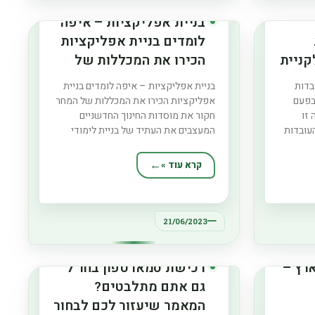
בניית אפליקציות – איפה
לומדים בניית אפליקציות
קניית
הכירו את המכללות של
המחר
יות באינטרנט? 3 עובדות
בניית אפליקציות – איפה לומדים בניית
בפעם
אפליקציות הכירו את המכללות של המחר
זו
חקור את מוסדות החינוך החדשניים
עובדות
המעצבים את העתיד של בניית לימודי
 מודע
יישומים, ולמד כיצד הם משנים את
קוון
התעשייה לטובה. לעוד מאמרים מעניינים
קרא עוד »
ריעים
באתר: ביטוח תיקונים לסמארטפון –
ונים
האותיות הקטנות בטופס האחריות שעולות
לכם הרבה כסף בניית בתים פרטיים
21/06/2023
רץ –
רכישת סמארטפון בחו״ל
גם אתם מתלבטים?
המאמר שיעזור לכם לבחור