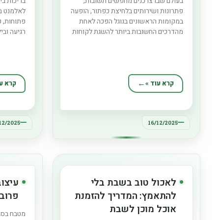
בעולם שבו צרכנים מחפשים תשובות,
בריכות בי
פתרונות ושירותים בלחיצת כפתור, הופעה
לאלמנט מר
במקומות הראשונים בגוגל הפכה לאחת
פתוחות, כ
מהדרכים החשובות ביותר להשגת לקוחות
רגיעה ובי
חדשים ולבניית נוכחות דיגיטלית ארוכת
מסורתית ד
טווח. קידום אורגני (SEO) אינו קסם מיידי,
ותחזוקה מ
אלא תהליך אסטרטגי ומדויק שמטרתו
בריכות מ
לשפר את דירוג האתר בתוצאות החיפוש,
שמציע חי
להגדיל את התנועה האיכותית וליצור אמון
ובמאמץ, 
קרא עוד »
קרא עו
מתמשך
וגמישות ע
12/2025
16/12/2025
לאכול טוב בשבת בלי
עיצוב
להתאמץ: המדריך להזמנת
פרובנ
אוכל מוכן לשבת
מטבח בסגנ