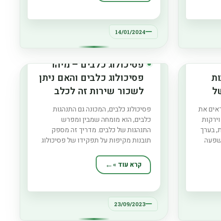
ופאק הן
בהצלחת העמוד. בין אם אתה טירון או
מומחה, מדריך זה
14/01/2024
פסיכולוג כלבים – מיהו
ות
פסיכולוג כלבים והאם ניתן
ל
לשכור שירות זה לכלב
בפנסיון?
ראים את
פסיכולוג כלבים, המכונה גם התנהגות
וירקות
כלבים, הוא מומחה שמבין ומפרש
, בערך
התנהגות של כלבים. מדריך זה מספק
השפעה
תובנות מקיפות על תפקידו של פסיכולוג
קומיות
כלבים, שיטותיו, והיתרונות בהעסקת אחד,
ים. זה
במיוחד עבור כלבים בפנסיון. הוא גם בוחן
קרא עוד »
ות
את השאלה האם כלב בפנסיון יכול להפיק
ה כדאי
תועלת משירות זה. מיהו פסיכולוג כלבים
ספר
ומה הם עושים?
23/09/2023