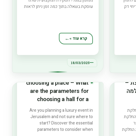
ם להפוך
ממומן בגוגל? הסקירה המקצועית שלנו
יחי דק
עוסקת בשאלה בתוך כמה זמן ניתן לראות
גת מטרה
תוצאות משביעות רצון לאחר תחילת
ותחזוקה
קמפיין קידום ממומן בגוגל. נאבחן את
ת של
המשתנים השונים המשפיעים על קצב
ים
השגת תוצאות, נציג נתונים עדכניים ונבחן
את ההמלצות המקצועיות הנוכחיות
קרא עוד »
18/03/2025
ת –
choosing a place – What
למה
are the parameters for
choosing a hall for a
ת על
luxury event in
חלקת
Are you planning a luxury event in
Jerusalem?
 החלקת
Jerusalem and not sure where to
ר
start? Discover the essential
 החלקת
parameters to consider when
selecting a hall for a high-end event