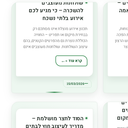
ם –
שולחנות מעוצבים
אמה
להשכרה – כי מגיע לכם
אירוע בלתי נשכח
וחות,
תכנון אירוע מוצלח אינו מסתכם רק
ת הפכה
בבחירת מיקום או תפריט – החוויה
ש הרצון
הכוללת נוצרת גם מהפרטים הקטנים, בהם
צר
עיצוב השולחנות. שולחנות מעוצבים אינם
אות
רק פרקטיים, אלא גם מרכזיים בהגדרת
 מאפשרת
האווירה והסגנון של האירוע. עם התפתחות
קרא עוד »
ת מתח,
עולם ההפקות בישראל, יותר ויותר מארגני
איכות
אירועים מבינים את היתרון שבשכירת
שולחנות מעוצבים במקום רכישתם.
15/03/2026
ים
ים
קום
הסוד לחצר מושלמת –
מדריך לעיצוב חוץ לבתים