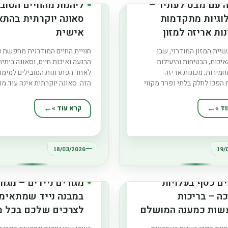
ה עם מבט לעתיד –
ליהנות מהחיים הטובי
לוגיות מתקדמות
סאונה יוקרתית בהת
ות אריזה למזון
אישית
יית המזון המודרני, שבו
חוויית החיים המודרנית מחפשת נ
יכות, הבטיחות והיעילות
הרגעה ואיכות חיים, וסאונה ביתי
חמירות, מכונות אריזה
לאחד הפתרונות המובילים למימו
הפכו לחלק בלתי נפרד מקווי
הזה. סאונה יוקרתית אינה עוד מו
ם בעבר תהליך האריזה היה ידני
משלים – היא מרכז של רוגע, ברי
ם הוא נשען על טכנולוגיות חכמות
ושיפור איכות החיים בבית. היא
ד »
קרא עוד »
 מהירות גבוהה, דיוק מרבי
רגעים של ניתוק מהשגרה, הפחת
דנית על היגיינה. מכונות אריזה
חיזוק המערכת החיסונית ושיפור 
 רק כלי עבודה טכני,
השינה. ההתאמה האישית של
18/03/2026
19/
ם כסף בעלויות
מגורים ניידים – מגור
ה – בריכות
במבנה נייד שמתאימ
שות כמענה המושלם
לצרכים שלכם בכל מ