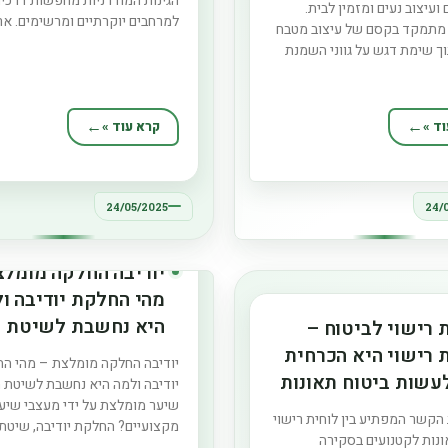
הגינות המודרניות מחפשות דרכי
ועיצוב נעים ומזמין לבית.
למרחבים יוקרתיים ומרשימים. אר
מתמקד בקסם של עיצוב מטבח
לגינה מציעים פתרון מעולה להש
ך שימת דגש על גווני השמנת
זו, תוך הבאת אסתטיקה, עמידות 
על התחושות והאווירה במרחב
נוחה. מדריך זה מציג את היתרונו
 הופך את גוון השמנת לכל כך
שימוש באריחי דק וכיצד הם תורמ
ון השמנת הוא אחד הצבעים
ליצירת גינה
ד »
קרא עוד »
והפופולריים ביותר בעיצוב פנים,
24/05/2025
24/
יודיבה החלקה מומלצ
מהי החלקת יודיבה ו
היא נחשבת לשיטת
 רישוי לביטוח –
החלקת שיער מומלצ
 רישוי היא הכרחית
יודיבה החלקה מומלצת – מהי ה
ידי מעצבי שיער
עשות ביטוח תאונות
יודיבה ולמה היא נחשבת לשיטת
מקצועיים?
שיער מומלצת על ידי מעצבי שיע
קורקינט
קשר המפתיע בין לוחית רישוי
מקצועיים? החלקת יודיבה, שיטת
ונות לקטנועים בסקירה
שיער פורצת דרך, זכתה להכרה