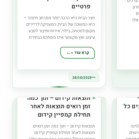
לערכים
פרטיים
רון
ם
חצר הבית היא הרבה יותר ממרחב חיצוני –
אלו
היא המשכה של הבית, המעניקה לדיירים
מקום למנוחה, בילוי, אירוח וחיבור לטבע.
ם שבו
עיצוב חוץ מקצועי אינו מסתכם בבחירת
ר כפרי,
צמחייה או ריהוט גן, אלא דורש תכנון
רי
קפדני ושילוב בין אסתטיקה, פונקציונליות
יידים
קרא עוד »
ונוחות. חצר מעוצבת היטב יכולה להפוך כל
בית פרטי למקום מזמין ומרהיב,
28/10/2025
תוצאות קידום – תוך כמה
ים כל
זמן רואים תוצאות לאחר
תחילת קמפיין קידום
ממומן בגוגל?
גינה
תוצאות קידום – תוך כמה זמן רואים
רשים.
תוצאות לאחר תחילת קמפיין קידום