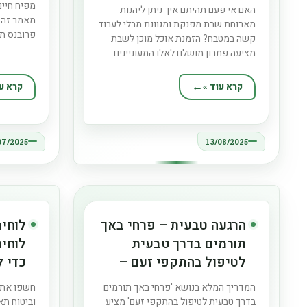
מפיח חיים 
האם אי פעם תהיתם איך ניתן ליהנות
מאמר זה 
מארוחת שבת מפנקת ומגוונת מבלי לעבוד
פרובנס תו
קשה במטבח? הזמנת אוכל מוכן לשבת
והשפעתם 
מציעה פתרון מושלם לאלו המעוניינים
הביתי. מה
לאכול טוב בלי להתאמץ יתר על המידה.
מיוחד? גו
בבלוג זה נסקור את האפשרויות המגוונות
קרא עוד »
קרא עו
המיוחדים 
להזמנת אוכל מוכן לשבת, יתרונות
ההזמנה ואיך לבחור את המנות
שמתאימות לכם. הזמנת
07/2025
13/08/2025
הרגעה טבעית – פרחי באך
לוחית
תורמים בדרך טבעית
לוחית
לטיפול בהתקפי זעם –
כדי ל
המדריך המלא
על ה
המדריך המלא בנושא 'פרחי באך תורמים
חשפו את ה
בדרך טבעית לטיפול בהתקפי זעם' מציע
וביטוח תא