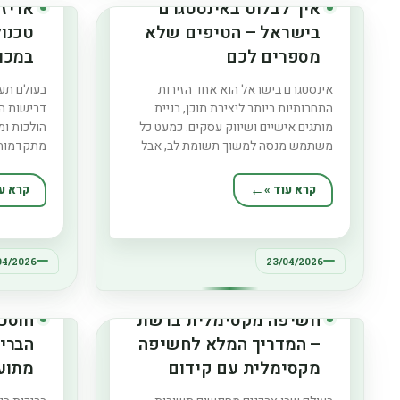
איך לבלוט באינסטגרם
אריז
בישראל – הטיפים שלא
טכנו
מספרים לכם
במכונ
אינסטגרם בישראל הוא אחד הזירות
בעולם תעש
התחרותיות ביותר ליצירת תוכן, בניית
דרישות הא
מותגים אישיים ושיווק עסקים. כמעט כל
הולכות ומ
משתמש מנסה למשוך תשומת לב, אבל
מתקדמות 
רק מעטים באמת מצליחים לבלוט מעל
הייצור. א
הרעש. רוב האנשים מכירים את הטיפים
ברובו, כיו
קרא עוד »
קרא עו
הבסיסיים – לפרסם תוכן איכותי,
שמאפשרות
להשתמש בהאשטגים ולהעלות Reels –
ושמירה קפ
אבל יש גם שכבה עמוקה יותר
למזון אינן
04/2026
23/04/2026
חשיפה מקסימלית ברשת
חוסכי
– המדריך המלא לחשיפה
הבריכ
מקסימלית עם קידום
מתוע
אורגני בגוגל
לבית