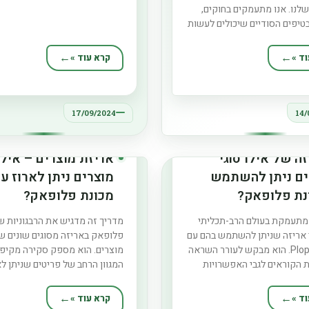
לנו. אנו מתעמקים בחוקים,
משמעותית בקרב מעצבי שיער מק
טיפים הסודיים שיכולים לעשות
ברחבי העולם. מדריך זה בוחן את 
בדל עבור בעלי ורוכבי קטנועים.
המרכזיים של 
ת רישוי חיונית לקטנוע שלך?
מדוע היא בולטת כבחירה מועדפת
ד »
קרא עוד »
וי חיונית לקטנוע שלך מכמה
א משמש כמזהה ייחודי לרכב
פשר לרשויות לעקוב
17/09/2024
14/
ה של אילו סוגי
אריזת מוצרים – אילו 
ים ניתן להשתמש
מוצרים ניתן לארוז ע
נת פלופאק?
מכונת פלופאק?
 מתעמקת בעולם הרב-תכליתי
מדריך זה מדגיש את הרבגוניות ש
 אריזה שניתן להשתמש בהם עם
פלופאק באריזה מסוגים שונים ש
מכונת Plopak. הוא מבקש לעורר השראה
מוצרים. הוא מספק סקירה מקיפ
 הקוראים לגבי האפשרויות
המגוון הרחב של פריטים שניתן לא
שמציעה פלופק. מחומרי אריזה
באמצעות טכנולוגיה מתקדמת זו, 
ועד לחלופות חדשניות
ד »
קרא עוד »
ת לסביבה, סקירה זו נועדה
'האם ניתן לארוז את מוצרי המזון