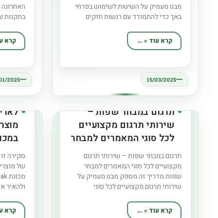
מבט מעמיק על השיטות לשימוש בפרחי
האחרונה ש
באך כדי להתמודד עם רגשות חזקים
בתקנות וב
ואגרסיביים בדרך טבעית ועדינה. זה כולל
עולם של ה
הסבר על מקורות הפרחים, היתרונות
מדוע לוחי
קרא עוד »
קרא עו
שלהם וכיצד הם יכולים לשמש כדרך
לוחית ריש
טיפולית לעזור בהרגעת נפש האדם בזמן
סיבות. הו
מצבי לחץ ועצבנות.
שלך, ומא
01/2025
15/03/2025
תרגום במבחר שפות –
לאריז
שירותי תרגום מקצועיים
מוצר
לכל סוגי המאמרים למבחר
במכו
שפות
תרגום במבחר שפות – שירותי תרגום
סקירה זו
מקצועיים לכל סוגי המאמרים למבחר
של מוצרי
שפות מדריך זה מספק מבט מעמיק על
שירותי תרגום מקצועיים לכל סוגי
ולהאיר את
המאמרים, תוך בחינת שפות מרובות. הוא
העצומות 
מתעמק בחשיבות התרגום, התהליך הכרוך
מסורתיים 
קרא עוד »
קרא עו
בו, שיקולי העלות והיתרונות של העסקת
וידידותיו