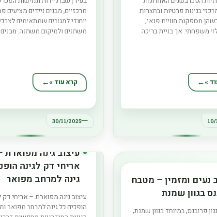
תיות הפכו בשנים האחרונות
בעידן שבו ניידות וגמישות הפכו 
כזי בגינות פרטיות ובחצרות
מרכזיים, מבנים ניידים מציעים פת
שהן מספקות חוויית פנאי,
ייחודי למגורים שמתאימים לצרכי
לוי משפחתי. אך בניית בריכה
משתנים ולמיקום משתנה. מבנים 
ורשת זמן, עלויות גבוהות
מאפשרים ליהנות מחוויית מגורים
ורכבת. כאן נכנסות לתמונה
מודרנית, נוחה ופרקטית, בכל מקו
תועשות – פתרון מתקדם
תבחרו – בין אם בחצר הבית, באזו
סכון משמעותי בזמן, בכסף
במתחם עירוני זמני או אפילו באת
תוך שמירה על איכות, אסתטיקה
עבודה. היתרון המרכזי של מבנים נ
ד »
קרא עוד »
יצובית. במאמר
30/11/2025
10/
עיצוב גינה מפוארת –
אריחי דק לגינה הופכ
גינה למרחב מפואר
 נעים ומזמין – מטבח
ומרשים
ס בגוון שמנת
עיצוב גינה מפוארת – אריחי דק ל
הופכים כל גינה למרחב מפואר ומ
ון פרובנס, במיוחד בגוון שמנת,