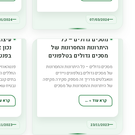
אנשי מקצוע. עוד באתר: מסכים גדולים –
להעצים ע
כל היתרונות והחסרונות
המתאימות
הקיימות ש
01/2024
07/03/2024
מסכים גדולים – כל
עיצוב
היתרונות והחסרונות של
נכון 
מסכים גדולים בטלפונים
בפנטה
ניידים וטאבלטים
הבית
מסכים גדולים – כל היתרונות והחסרונות
פנטהאוזים
של מסכים גדולים בטלפונים ניידים
החללים ה
וטאבלטים מדריך זה מספק סקירה מקיפה
בתים קנבס
של היתרונות והחסרונות של מסכים
נבטיח שא
גדולים בטלפונים ניידים ובטאבלטים. הוא
ביעילות? 
מתעמק בהשפעה של גודל מסך על חווית
בתהליך ע
קרא עוד »
קרא עו
משתמש, פרודוקטיביות, צריכת מדיה
את הפוטנצ
וניידות, ומציע תובנות חשובות שיעזרו
מושלם בין
לקונים לקבל החלטות מושכלות. עוד
הדינמיקה
באתר: בניית
11/2023
23/11/2023