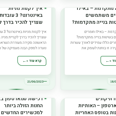
ה מתקדמת – באילו
איך לקנות מניות
ים משתמשים
באינטרנט? 3 עובדות
ות בנייה מתקדמות?
שצריך להכיר בדרך ל
החומרים הללו
מניה בפעם הראשונה
דמת – באילו חומרים
איך לקנות מנ
ים לאורך עשרות
בשיטות בנייה מתקדמות?
שצריך להכיר בדרך לקניית מניה 
?
רים הללו עמידים לאורך עשרות
הראשונה סקירה מעוררת השראה 
רה זו בוחנת לעומק את
נועדה לספק הבנה מעמיקה של ה
המשמשים בשיטות בנייה
החיוניות שכל מתחיל צריך להיות
 תוך התמקדות בעמידותם
להן כאשר יוצא לעולם המסחר המ
ד »
קרא עוד »
ופות זמן ממושכות. הוא מספק
במניות. הסקירה מכסה היבטים מכ
יק הן של היתרונות והן
של התהליך, ומנחה משקיעים ראש
הפוטנציאליים של חומרים אלה,
במסעם המרגש לקראת בניית תיק
בהשפעותיהם ארוכות
21/06/2023
18/
 תיקונים
רכישת סמארטפון בא
רטפון – האותיות
החנות הזולה ביותר
ות בטופס האחריות
למכשירים החדשים