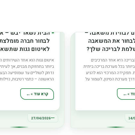
ם לבחירת משאבה –
הבית נשאר יבש – אי
לבחור את המשאבה
לבחור חברה מומלצת
למת לבריכה שלך?
לאיטום גגות שתשאי
הבית יבש
ריכה היא אחד המרכיבים
איטום גגות הוא אחד השירותים ה
יותר בכל מערכת בריכה ביתית
ביותר בתחזוקת מבנים, אך לעיתי
ת. תפקידה המרכזי הוא להניע
נדחק לשוליים עד שמופיעה הבעי
רך מערכת הסינון, לשמור על
הראשונה – כתמי רטיבות, נזילות
ים ולמנוע הצטברות של לכלוך,
בתקרה. ברגע הזה כבר ברור עד כ
דקים. בחירה נכונה של משאבה
משפיע על איכות החיים בתוך הבי
ד »
קרא עוד »
פר משמעותית את איכות המים,
בישראל, ובמיוחד באזורים עם חו
ת עלויות התחזוקה ולהאריך את
גשומים ושמש חזקה בקיץ, הגג נ
ה
להתמודד
27/04/2026
14/