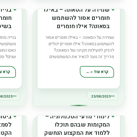
שמירה על הסאונה – באילו
בניי
חומרים אסור להשתמש
חומר
בסאונה? אילו חומרים
בשיט
יכולים להזיק לפעילות
האם 
שמירה על הסאונה – באילו חומרים אסור
בנייה מתק
תקינה של הסאונה?
עמיד
להשתמש בסאונה? אילו חומרים יכולים
משתמשים 
שנים
להזיק לפעילות תקינה של הסאונה?
האם החומ
מדריך זה נועד להאיר את המשתמשים
שנים? סקי
והבעלים בסאונה לגבי החשיבות של בחירת
החומרים 
החומרים הנכונים לסאונה שלהם. הוא צולל
מתקדמות,
קרא עוד »
קרא עו
לפרטים של אילו חומרים יש להימנע בשל
לאורך תק
הפוטנציאל שלהם לגרום נזק לתפעול
ניתוח מעמ
הסאונה, ואשר עלולים
החסרונות 
תוך דיון 
08/2023
23/08/2023
לימודי מדעי הטכנולוגיה –
ביטוח
המקומות שבהם תוכלו
לסמא
ללמוד את המקצוע הנחשק
הקטנ