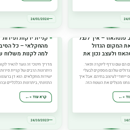
סקים לקבל החלטות מושכלות
במכונת פלופאק?' כן, מכונות פל
 לצרכי האריזה ולמטרות
צדדיות ביותר וניתן
להם. לסיכום, הרבגוניות
24/01/2024
24/
 פנטהאוז – איך לנצל
קניית ירקות ופירות
את המקום הגדול
מהחקלאי – כל הסיב
אוז ולעצב נכון את
למה לקנות משלוח ש
ירקות מחקלאים ולא
 הם שם נרדף ליוקרה ופאר.
מדריך חינוכי זה נועד להאיר לקו
מהסופרמרקט
גדולים שלהם מספקים לבעלי
היתרונות הרבים של קניית פירות 
 ייחודי לעיצוב בתיהם. אבל איך
ישירות מחקלאים. הוא דן ברעננות
נחנו מנצלים את השטח הזה
התזונתי, ביתרונות הכלכליים וב
פוסט זה בבלוג ידריך אותך
החיובית על הסביבה והקהילות המ
יצוב הפנטהאוז שלך כדי למקסם
כאשר אתה תומך בחקלאים מקומי
ד »
קרא עוד »
יאל שלו, תוך הבטחת איזון
גם מנוגד את היתרונות הללו לשיט
 יוקרה לפונקציונליות. הבנת
האופייניות של סופרמרקטים. למ
 של חלל
לקנות ישירות מחקלאים? ישנן מ
24/10/2023
14/