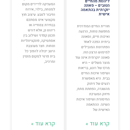
ליהנות מהחיים
המעניקה לדיירים מקום
הטובים – סאונה
למנוחה, בילוי, אירוח
יוקרתית בהתאמה
אישית
וחיבור לטבע. עיצוב חוץ
מקצועי אינו מסתכם
בבחירת צמחייה או
חוויית החיים המודרנית
ריהוט גן, אלא דורש
מחפשת נוחות, הרגעה
תכנון קפדני ושילוב בין
ואיכות חיים, וסאונה
אסתטיקה, פונקציונליות
ביתית הפכה לאחד
ונוחות. חצר מעוצבת
הפתרונות המובילים
היטב יכולה להפוך כל
למימוש הרצון הזה.
בית פרטי למקום מזמין
סאונה יוקרתית אינה עוד
ומרהיב,
מוצר משלים – היא
מרכז של רוגע, בריאות
ושיפור איכות החיים
בבית. היא מאפשרת
רגעים של ניתוק
מהשגרה, הפחתת מתח,
חיזוק המערכת
החיסונית ושיפור איכות
השינה. ההתאמה
האישית של
קרא עוד »
קרא עוד »